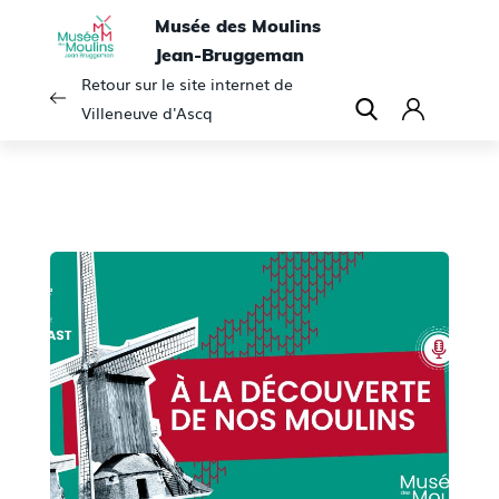
Musée des Moulins
Jean-Bruggeman
Retour sur le site internet de
Villeneuve d'Ascq
C
o
n
n
e
x
i
o
n