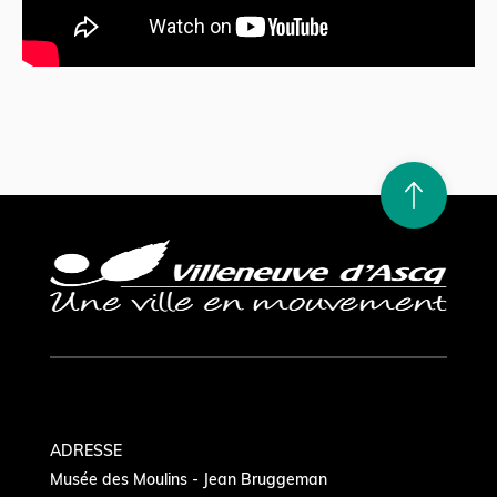
Re
m
on
e
en hau
ADRESSE
Musée des Moulins - Jean Bruggeman