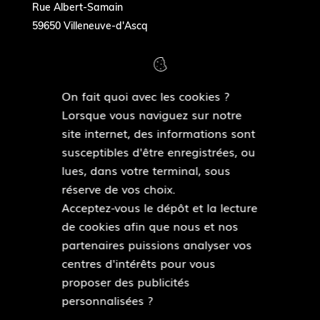
Rue Albert-Samain
59650 Villeneuve-d'Ascq
On fait quoi avec les cookies ?
COORDONNÉES
Lorsque vous naviguez sur notre
Tél. : 03 20 05 49 34
site internet, des informations sont
museedesmoulins@villeneuvedascq.fr
susceptibles d'être enregistrées, ou
https://www.facebook.com/museedesmoulins
lues, dans votre terminal, sous
réserve de vos choix.
Acceptez-vous le dépôt et la lecture
de cookies afin que nous et nos
Pied
partenaires puissions analyser vos
Plan du site
de
centres d'intérêts pour vous
Mentions légales
page
proposer des publicités
Accessibilité : partiellement conforme
personnalisées ?
Données personnelles
Modalités relatives aux cookies