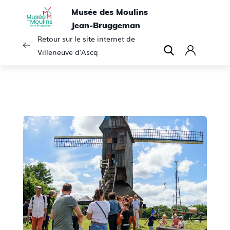
Musée des Moulins
Jean-Bruggeman
Retour sur le site internet de
Villeneuve d'Ascq
C
o
n
n
e
x
i
o
n