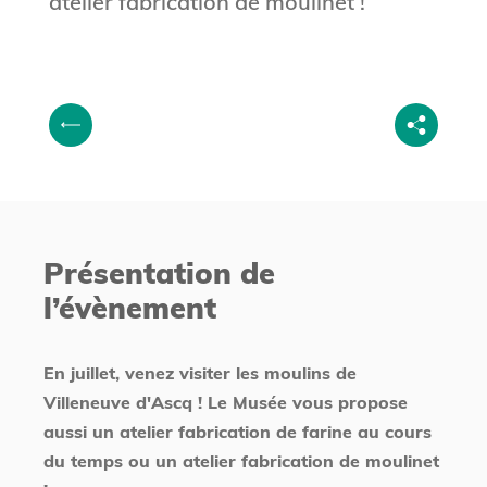
atelier fabrication de moulinet !
V
P
o
r
u
é
s
c
ê
é
t
Présentation de
d
e
l’évènement
e
s
n
i
t
c
En juillet, venez visiter les moulins de
i
Villeneuve d'Ascq ! Le Musée vous propose
aussi un atelier fabrication de farine au cours
du temps ou un atelier fabrication de moulinet