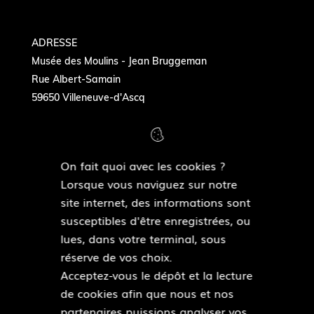
Jeudi 30
13 h 30 - 17 h 00
ADRESSE
Vendredi 31
13 h 30 - 17 h 00
Musée des Moulins - Jean Bruggeman
Rue Albert-Samain
59650 Villeneuve-d'Ascq
On fait quoi avec les cookies ?
COORDONNÉES
Lorsque vous naviguez sur notre
Tél. : 03 20 05 49 34
site internet, des informations sont
museedesmoulins@villeneuvedascq.fr
susceptibles d'être enregistrées, ou
https://www.facebook.com/museedesmoulins
lues, dans votre terminal, sous
réserve de vos choix.
Acceptez-vous le dépôt et la lecture
de cookies afin que nous et nos
Pied
partenaires puissions analyser vos
Plan du site