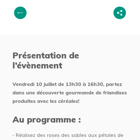
V
P
o
r
u
é
s
c
ê
é
t
Présentation de
d
e
l’évènement
e
s
n
i
t
c
Vendredi 10 juillet de 13h30 à 16h30, partez
i
dans une découverte gourmande de friandises
produites avec les céréales!
Au programme :
- Réalisez des roses des sables aux pétales de