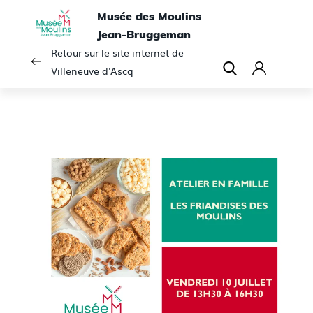
Musée des Moulins
Jean-Bruggeman
Retour sur le site internet de
Villeneuve d'Ascq
C
o
n
n
e
x
i
o
n